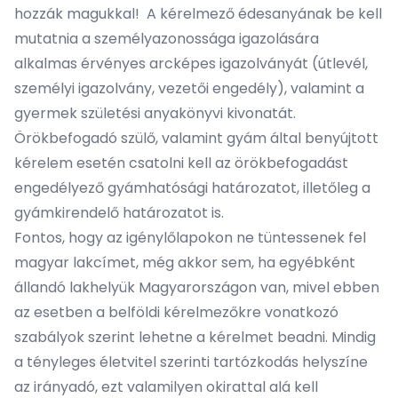
hozzák magukkal! A kérelmező édesanyának be kell
mutatnia a személyazonossága igazolására
alkalmas érvényes arcképes igazolványát (útlevél,
személyi igazolvány, vezetői engedély), valamint a
gyermek születési anyakönyvi kivonatát.
Örökbefogadó szülő, valamint gyám által benyújtott
kérelem esetén csatolni kell az örökbefogadást
engedélyező gyámhatósági határozatot, illetőleg a
gyámkirendelő határozatot is.
Fontos, hogy az igénylőlapokon ne tüntessenek fel
magyar lakcímet, még akkor sem, ha egyébként
állandó lakhelyük Magyarországon van, mivel ebben
az esetben a belföldi kérelmezőkre vonatkozó
szabályok szerint lehetne a kérelmet beadni. Mindig
a tényleges életvitel szerinti tartózkodás helyszíne
az irányadó, ezt valamilyen okirattal alá kell