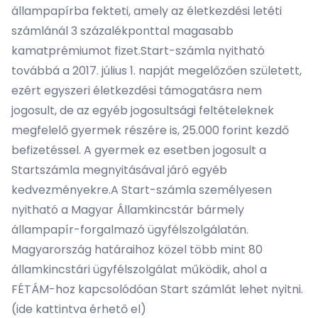
állampapírba fekteti, amely az életkezdési letéti
számlánál 3 százalékponttal magasabb
kamatprémiumot fizet.Start-számla nyitható
továbbá a 2017. július 1. napját megelőzően született,
ezért egyszeri életkezdési támogatásra nem
jogosult, de az egyéb jogosultsági feltételeknek
megfelelő gyermek részére is, 25.000 forint kezdő
befizetéssel. A gyermek ez esetben jogosult a
Startszámla megnyitásával járó egyéb
kedvezményekre.A Start-számla személyesen
nyitható a Magyar Államkincstár bármely
állampapír-forgalmazó ügyfélszolgálatán.
Magyarország határaihoz közel több mint 80
államkincstári ügyfélszolgálat működik, ahol a
FÉTÁM-hoz kapcsolódóan Start számlát lehet nyitni.
(
ide kattintva érhető el
)