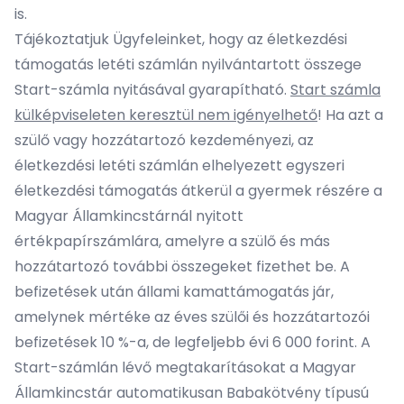
is.
Tájékoztatjuk Ügyfeleinket, hogy az életkezdési
támogatás letéti számlán nyilvántartott összege
Start-számla nyitásával gyarapítható.
Start számla
külképviseleten keresztül nem igényelhető
! Ha azt a
szülő vagy hozzátartozó kezdeményezi, az
életkezdési letéti számlán elhelyezett egyszeri
életkezdési támogatás átkerül a gyermek részére a
Magyar Államkincstárnál nyitott
értékpapírszámlára, amelyre a szülő és más
hozzátartozó további összegeket fizethet be. A
befizetések után állami kamattámogatás jár,
amelynek mértéke az éves szülői és hozzátartozói
befizetések 10 %-a, de legfeljebb évi 6 000 forint. A
Start-számlán lévő megtakarításokat a Magyar
Államkincstár automatikusan Babakötvény típusú