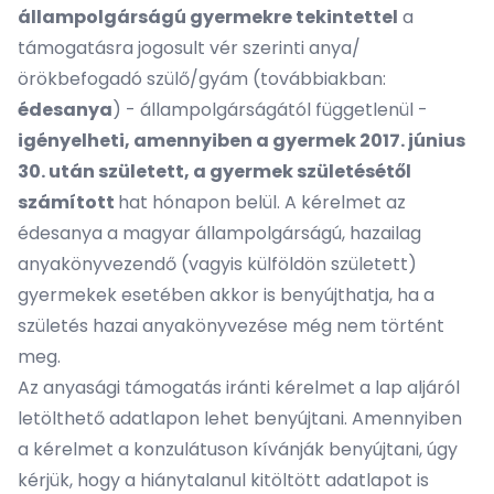
állampolgárságú gyermekre tekintettel
a
támogatásra jogosult vér szerinti anya/
örökbefogadó szülő/gyám (továbbiakban:
édesanya
) - állampolgárságától függetlenül -
igényelheti, amennyiben a gyermek 2017. június
30. után született, a gyermek születésétől
számított
hat hónapon belül. A kérelmet az
édesanya a magyar állampolgárságú, hazailag
anyakönyvezendő (vagyis külföldön született)
gyermekek esetében akkor is benyújthatja, ha a
születés hazai anyakönyvezése még nem történt
meg.
Az anyasági támogatás iránti kérelmet a lap aljáról
letölthető adatlapon lehet benyújtani. Amennyiben
a kérelmet a konzulátuson kívánják benyújtani, úgy
kérjük, hogy a hiánytalanul kitöltött adatlapot is