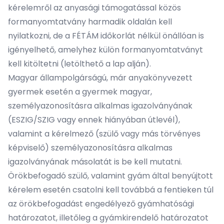
kérelemről az anyasági támogatással közös
formanyomtatvány harmadik oldalán kell
nyilatkozni, de a FÉTÁM időkorlát nélkül önállóan is
igényelhető, amelyhez külön formanyomtatványt
kell kitöltetni (letölthető a lap alján).
Magyar állampolgárságú, már anyakönyvezett
gyermek esetén a gyermek magyar,
személyazonosításra alkalmas igazolványának
(ESZIG/SZIG vagy ennek hiányában útlevél),
valamint a kérelmező (szülő vagy más törvényes
képviselő) személyazonosításra alkalmas
igazolványának másolatát is be kell mutatni.
Örökbefogadó szülő, valamint gyám által benyújtott
kérelem esetén csatolni kell továbbá a fentieken túl
az örökbefogadást engedélyező gyámhatósági
határozatot, illetőleg a gyámkirendelő határozatot