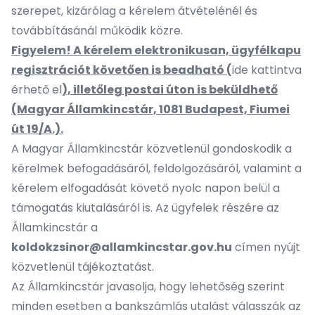
szerepet, kizárólag a kérelem átvételénél és
továbbításánál működik közre.
Figyelem! A kérelem elektronikusan, ügyfélkapu
regisztrációt követően is beadható (
ide kattintva
érhető el
), illetőleg postai úton is beküldhető
(Magyar Államkincstár, 1081 Budapest, Fiumei
út 19/A.).
A Magyar Államkincstár közvetlenül gondoskodik a
kérelmek befogadásáról, feldolgozásáról, valamint a
kérelem elfogadását követő nyolc napon belül a
támogatás kiutalásáról is. Az ügyfelek részére az
Államkincstár a
koldokzsinor@allamkincstar.gov.hu
címen nyújt
közvetlenül tájékoztatást.
Az Államkincstár javasolja, hogy lehetőség szerint
minden esetben a bankszámlás utalást válasszák az