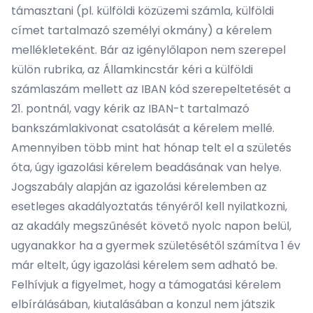
támasztani (pl. külföldi közüzemi számla, külföldi
címet tartalmazó személyi okmány) a kérelem
mellékleteként. Bár az igénylőlapon nem szerepel
külön rubrika, az Államkincstár kéri a külföldi
számlaszám mellett az IBAN kód szerepeltetését a
21. pontnál, vagy kérik az IBAN-t tartalmazó
bankszámlakivonat csatolását a kérelem mellé.
Amennyiben több mint hat hónap telt el a születés
óta, úgy igazolási kérelem beadásának van helye.
Jogszabály alapján az igazolási kérelemben az
esetleges akadályoztatás tényéről kell nyilatkozni,
az akadály megszűnését követő nyolc napon belül,
ugyanakkor ha a gyermek születésétől számítva 1 év
már eltelt, úgy igazolási kérelem sem adható be.
Felhívjuk a figyelmet, hogy a támogatási kérelem
elbírálásában, kiutalásában a konzul nem játszik