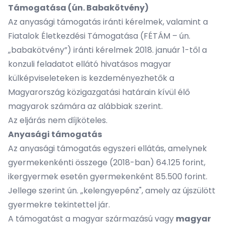
Támogatása (ún. Babakötvény)
Az anyasági támogatás iránti kérelmek, valamint a
Fiatalok Életkezdési Támogatása (FÉTÁM – ún.
„babakötvény”) iránti kérelmek 2018. január 1-től a
konzuli feladatot ellátó hivatásos magyar
külképviseleteken is kezdeményezhetők a
Magyarország közigazgatási határain kívül élő
magyarok számára az alábbiak szerint.
Az eljárás nem díjköteles.
Anyasági támogatás
Az anyasági támogatás egyszeri ellátás, amelynek
gyermekenkénti összege (2018-ban) 64.125 forint,
ikergyermek esetén gyermekenként 85.500 forint.
Jellege szerint ún. „kelengyepénz", amely az újszülött
gyermekre tekintettel jár.
A támogatást a magyar származású vagy
magyar