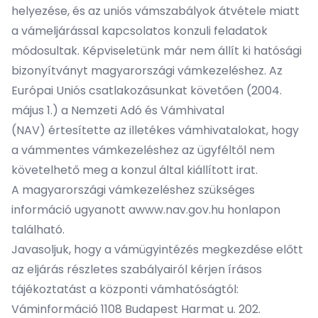
helyezése, és az uniós vámszabályok átvétele miatt
a vámeljárással kapcsolatos konzuli feladatok
módosultak. Képviseletünk már nem állít ki hatósági
bizonyítványt magyarországi vámkezeléshez. Az
Európai Uniós csatlakozásunkat követően (2004.
május 1.) a
Nemzeti Adó és Vámhivatal
(NAV)
értesítette az illetékes vámhivatalokat, hogy
a vámmentes vámkezeléshez az ügyféltől nem
követelhető meg a konzul által kiállított irat.
A magyarországi vámkezeléshez szükséges
információ ugyanott a
www.nav.gov.hu
honlapon
található.
Javasoljuk, hogy a vámügyintézés megkezdése előtt
az eljárás részletes szabályairól kérjen írásos
tájékoztatást a központi vámhatóságtól:
Váminformáció 1108 Budapest Harmat u. 202.