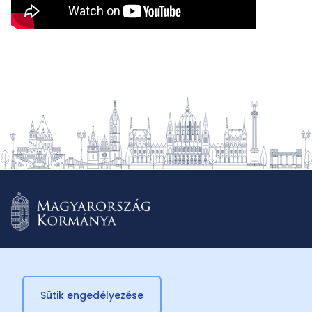
Sütik engedélyezése
© 2026 Külügyminisztérium