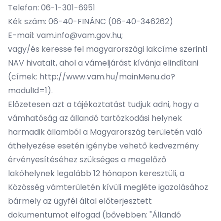
Telefon: 06-1-301-6951
Kék szám: 06-40-FINÁNC (06-40-346262)
E-mail:
vam.info@vam.gov.hu
;
vagy/és keresse fel magyarországi lakcíme szerinti
NAV hivatalt, ahol a vámeljárást kívánja elindítani
(címek:
http://www.vam.hu/mainMenu.do?
modulId=1
).
Előzetesen azt a tájékoztatást tudjuk adni, hogy a
vámhatóság az állandó tartózkodási helynek
harmadik államból a Magyarország területén való
áthelyezése esetén igénybe vehető kedvezmény
érvényesítéséhez szükséges a megelőző
lakóhelynek legalább 12 hónapon keresztüli, a
Közösség vámterületén kívüli megléte igazolásához
bármely az ügyfél által előterjesztett
dokumentumot elfogad (bővebben: "Állandó