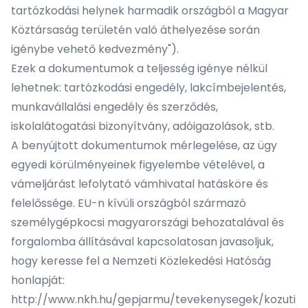
tartózkodási helynek harmadik országból a Magyar
Köztársaság területén való áthelyezése során
igénybe vehető kedvezmény").
Ezek a dokumentumok a teljesség igénye nélkül
lehetnek: tartózkodási engedély, lakcímbejelentés,
munkavállalási engedély és szerződés,
iskolalátogatási bizonyítvány, adóigazolások, stb.
A benyújtott dokumentumok mérlegelése, az ügy
egyedi körülményeinek figyelembe vételével, a
vámeljárást lefolytató vámhivatal hatásköre és
felelőssége. EU-n kívüli országból származó
személygépkocsi magyarországi behozatalával és
forgalomba állításával kapcsolatosan javasoljuk,
hogy keresse fel a Nemzeti Közlekedési Hatóság
honlapját:
http://www.nkh.hu/gepjarmu/tevekenysegek/kozuti