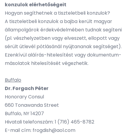
konzulok elérhetőségeit
Hogyan segíthetnek a tiszteletbeli konzulok?
A tiszteletbeli konzulok a bajba került magyar
állampolgárok érdekvédelmében tudnak segíteni
(pl. vészhelyzetben vagy elveszett, ellopott vagy
sérült útlevél pótlásánál nyújtananak segítséget).
Ezenkívül aláírás-hitelesítést vagy dokumentum-
másolatok hitelesítését végezhetik.
Buffalo
Dr. Forgach Péter
Honorary Consul
660 Tonawanda Street
Buffalo, NY 14207
Hivatali telefonszám: 1 (716) 465-8782
E-mail cím: frogdish@aol.com