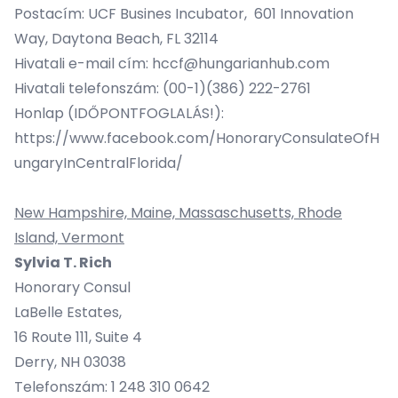
Postacím: UCF Busines Incubator, 601 Innovation
Way, Daytona Beach, FL 32114
Hivatali e-mail cím: hccf@hungarianhub.com
Hivatali telefonszám: (00-1)(386) 222-2761
Honlap (IDŐPONTFOGLALÁS!):
https://www.facebook.com/HonoraryConsulateOfH
ungaryInCentralFlorida/
New Hampshire, Maine, Massaschusetts, Rhode
Island, Vermont
Sylvia T. Rich
Honorary Consul
LaBelle Estates,
16 Route 111, Suite 4
Derry, NH 03038
Telefonszám: 1 248 310 0642