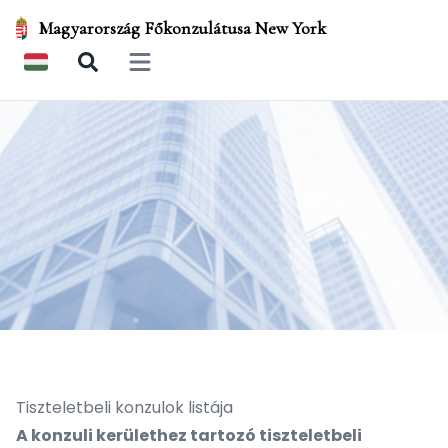
Magyarország Főkonzulátusa New York
Open main menu
Tiszteletbeli konzulok listája
A konzuli kerülethez tartozó tiszteletbeli