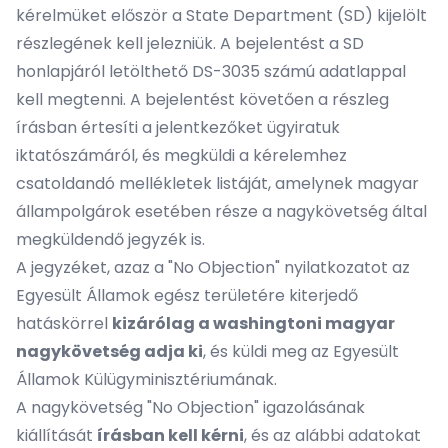
kérelmüket először a State Department (SD) kijelölt
részlegének kell jelezniük. A bejelentést a
SD
honlapjáról letölthető DS-3035
számú adatlappal
kell megtenni. A bejelentést követően a részleg
írásban értesíti a jelentkezőket ügyiratuk
iktatószámáról, és megküldi a kérelemhez
csatoldandó mellékletek listáját, amelynek magyar
állampolgárok esetében része a nagykövetség által
megküldendő jegyzék is.
A jegyzéket, azaz a "No Objection" nyilatkozatot az
Egyesült Államok egész területére kiterjedő
hatáskörrel
kizárólag a washingtoni magyar
nagykövetség adja ki
, és küldi meg az Egyesült
Államok Külügyminisztériumának.
A nagykövetség "No Objection" igazolásának
kiállítását
írásban kell kérni
, és az alábbi adatokat