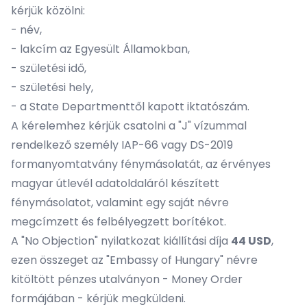
kérjük közölni:
- név,
- lakcím az Egyesült Államokban,
- születési idő,
- születési hely,
- a State Departmenttől kapott iktatószám.
A kérelemhez kérjük csatolni a "J" vízummal
rendelkező személy IAP-66 vagy DS-2019
formanyomtatvány fénymásolatát, az érvényes
magyar útlevél adatoldaláról készített
fénymásolatot, valamint egy saját névre
megcímzett és felbélyegzett borítékot.
A "No Objection" nyilatkozat kiállítási díja
44 USD
,
ezen összeget az "Embassy of Hungary" névre
kitöltött pénzes utalványon - Money Order
formájában - kérjük megküldeni.