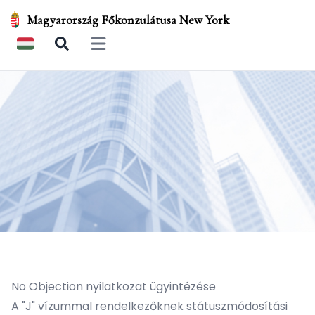
Magyarország Főkonzulátusa New York
Open main menu
No Objection nyilatkozat ügyintézése
A "J" vízummal rendelkezőknek státuszmódosítási