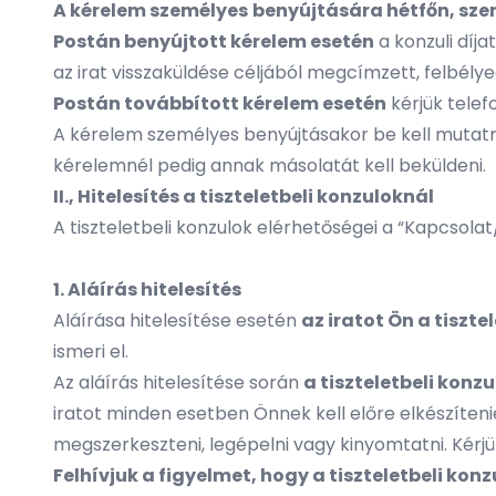
A kérelem személyes
benyújtására hétfőn, szer
Postán benyújtott kérelem esetén
a konzuli díja
az irat visszaküldése céljából megcímzett, felbélye
Postán továbbított kérelem esetén
kérjük telef
A kérelem személyes benyújtásakor be kell mutatni
kérelemnél pedig annak másolatát kell beküldeni.
II., Hitelesítés a tiszteletbeli konzuloknál
A tiszteletbeli konzulok elérhetőségei a “Kapcsola
1. Aláírás hitelesítés
Aláírása hitelesítése esetén
az iratot Ön a tisztel
ismeri el.
Az aláírás hitelesítése során
a tiszteletbeli konz
iratot minden esetben Önnek kell előre elkészíteni
megszerkeszteni, legépelni vagy kinyomtatni. Kérjü
Felhívjuk a figyelmet, hogy a tiszteletbeli k