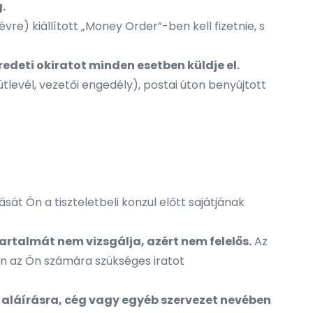
.
vre) kiállított „Money Order”-ben kell fizetnie, s
redeti okiratot minden esetben küldje el.
levél, vezetői engedély), postai úton benyújtott
ását Ön a tiszteletbeli konzul előtt sajátjának
tartalmát nem vizsgálja, azért nem felelős.
Az
n az Ön számára szükséges iratot
 aláírásra, cég vagy egyéb szervezet nevében