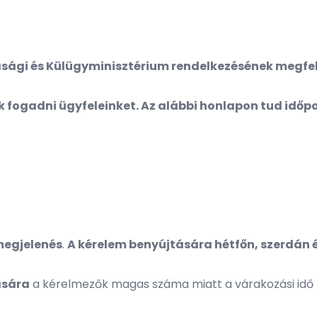
ági és Külügyminisztérium rendelkezésének megfele
 fogadni ügyfeleinket. Az alábbi honlapon tud időpo
megjelenés
.
A kérelem benyújtására hétfőn, szerdán és
ására
a kérelmezők magas száma miatt a várakozási idő h