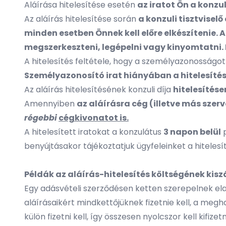
Aláírása hitelesítése esetén
az iratot Ön a konzuli
Az aláírás hitelesítése során
a konzuli tisztvisel
minden esetben Önnek kell előre elkészítenie
megszerkeszteni, legépelni vagy kinyomtatni. 
A hitelesítés feltétele, hogy a személyazonosságo
Személyazonosító irat hiányában a hitelesítés
Az aláírás hitelesítésének konzuli díja
hitelesítése
Amennyiben
az aláírásra cég (illetve más szer
régebbi
cégkivonatot is.
A hitelesített iratokat a konzulátus
3 napon belül
p
benyújtásakor tájékoztatjuk ügyfeleinket a hitelesí
Példák az aláírás-hitelesítés költségének kis
Egy adásvételi szerződésen ketten szerepelnek ela
aláírásaikért mindkettőjüknek fizetnie kell, a meg
külön fizetni kell, így összesen nyolcszor kell kifizetni