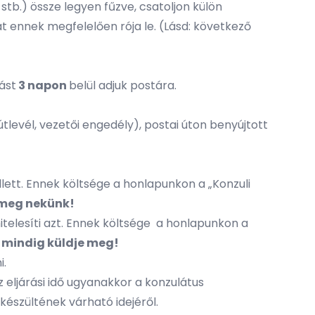
, stb.) össze legyen fűzve, csatoljon külön
íjat ennek megfelelően rója le. (Lásd: következő
tást
3 napon
belül adjuk postára.
levél, vezetői engedély), postai úton benyújtott
llett. Ennek költsége a honlapunkon a „Konzuli
e meg nekünk!
 hitelesíti azt. Ennek költsége a honlapunkon a
s mindig küldje meg!
i.
 eljárási idő ugyanakkor a konzulátus
készültének várható idejéről.