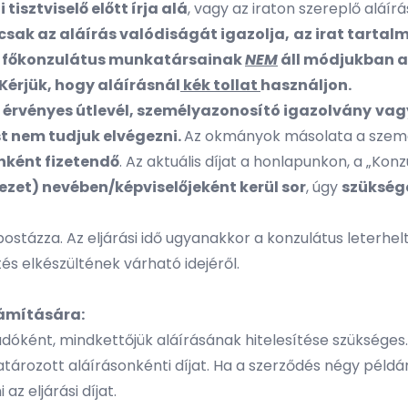
 tisztviselő előtt írja alá
, vagy az iraton szereplő aláírás
ő csak az aláírás valódiságát igazolja,
az irat tartalm
. A főkonzulátus munkatársainak
NEM
áll módjukban a
Kérjük, hogy aláírásnál
kék tollat
használjon.
t
érvényes útlevél, személyazonosító igazolvány
vag
t nem tudjuk elvégezni.
Az okmányok másolata a szemé
nként fizetendő
. Az aktuális díjat a honlapunkon, a „Konz
vezet) nevében/képviselőjeként kerül sor
, úgy
szükség
ostázza. Az eljárási idő ugyanakkor a konzulátus leterh
tés elkészültének várható idejéről.
zámítására:
dóként, mindkettőjük aláírásának hitelesítése szükséges
határozott aláírásonkénti díjat. Ha a szerződés négy pél
 az eljárási díjat.