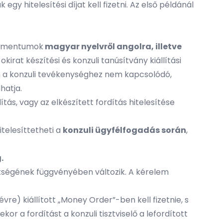
y hitelesítési díjat kell fizetni. Az első példánál
umentumok
magyar nyelvről angolra, illetve
 okirat készítési és konzuli tanúsítvány kiállítási
en a konzuli tevékenységhez nem kapcsolódó,
hatja.
tás, vagy az elkészített fordítás hitelesítése
itelesíttetheti a
konzuli ügyfélfogadás során
,
.
eltségének függvényében változik. A kérelem
vre) kiállított „Money Order”-ben kell fizetnie, s
kor a fordítást a konzuli tisztviselő a lefordított