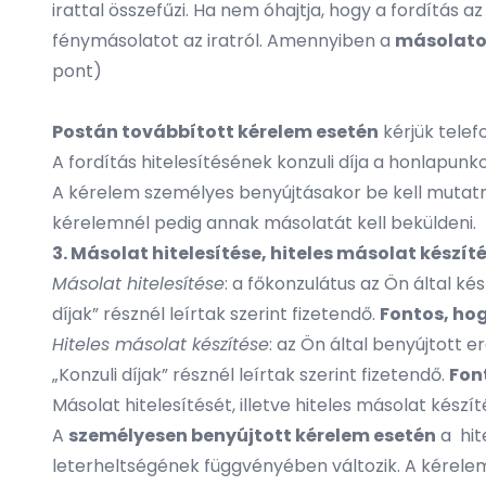
irattal összefűzi. Ha nem óhajtja, hogy a fordítás az
fénymásolatot az iratról. Amennyiben a
másolatot 
pont)
Postán továbbított kérelem esetén
kérjük telefo
A fordítás hitelesítésének konzuli díja a honlapunko
A kérelem személyes benyújtásakor be kell mutatni
kérelemnél pedig annak másolatát kell beküldeni.
3. Másolat hitelesítése, hiteles másolat készít
Másolat hitelesítése
: a főkonzulátus az Ön által ké
díjak” résznél leírtak szerint fizetendő.
Fontos, hog
Hiteles másolat készítése
: az Ön által benyújtott e
„Konzuli díjak” résznél leírtak szerint fizetendő.
Fon
Másolat hitelesítését, illetve hiteles másolat készí
A
személyesen benyújtott kérelem esetén
a hit
leterheltségének függvényében változik. A kérelem 