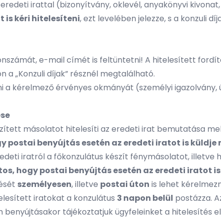
 eredeti irattal (bizonyítvány, oklevél, anyakönyvi kivonat
is kéri hitelesíteni
, ezt levelében jelezze, s a konzuli d
nszámát, e-mail címét is feltüntetni! A hitelesített fordí
n a „Konzuli díjak” résznél megtalálható.
 a kérelmező érvényes okmányát (személyi igazolvány, út
ése
szített másolatot hitelesíti az eredeti irat bemutatása me
y postai benyújtás esetén az eredeti iratot is küldj
redeti iratról a főkonzulátus készít fénymásolatot, illetve
tos, hogy postai benyújtás esetén az eredeti iratot i
tését
személyesen
, illetve
postai úton
is lehet kérelmezn
elesített iratokat a konzulátus
3 napon belül
postázza. Az
benyújtásakor tájékoztatjuk ügyfeleinket a hitelesítés el