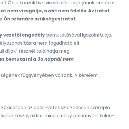
át Ön a konzuli tisztviselő előtt sajátjának ismeri el.
át nem vizsgálja, azért nem felelős. Az iratot
z Ön számára szükséges iratot
y vezetői engedély
bemutatásával igazolni tudja.
lyazonosításra nem fogadható el!
uli díjak” résznél találhatja meg.
es bemutatni
a 30 napnál nem
eltségének függvényében változik. A kérelem
. Ez esetben az adás-vételi szerződésen szereplő
dányban készül, akkor mind a négy példányért külön-