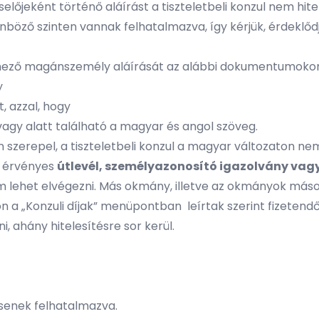
előjeként történő aláírást a tiszteletbeli konzul nem hite
lönböző szinten vannak felhatalmazva, így kérjük, érdeklődj
lmező magánszemély aláírását az alábbi dokumentumoko
y
 azzal, hogy
gy alatt található a magyar és angol szöveg.
zerepel, a tiszteletbeli konzul a magyar változaton nem h
t érvényes
útlevél, személyazonosító igazolvány vagy
em lehet elvégezni. Más okmány, illetve az okmányok má
kon a „Konzuli díjak” menüpontban leírtak szerint fizeten
ani, ahány hitelesítésre sor kerül.
ncsenek felhatalmazva.