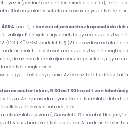
lyezni (például a szerződés minden oldalán), azért csak eg
ll látni az aláírással, akkor is csak egyszer kell fizetni.
LÁSRA
kerülő, a
konzuli eljárásokhoz kapcsolódó
dok
ét vállalja
.
Felhívjuk a figyelmet, hogy a konzuli tisztviselő
02. (I.23.) KÜM-IM rendelet 5. § (2) bekezdése értelméb
 fordításának hitelesítését a konzuli tisztviselő megtagad
ni, de az nem konzuli eljáráshoz kapcsolódik, úgy a fordí
 Irodát
kell megkeresni.
ással együtt kell benyújtania. Az elkészített fordításokat h
án és csütörtökön, 9:30 és 1:30 között van lehetőség
ostázza. Az eljárási idő ugyanakkor a konzulátus leterh
tés elkészültének várható idejéről.
t a főkonzulátus javára („Consulate General of Hungary” né
ett válaszborítékot kell csatolnia. A fordítás hitelesítése