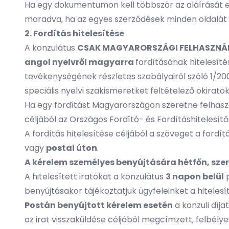
Ha egy dokumentumon kell többször az aláírását elhe
maradva, ha az egyes szerződések minden oldalát el ke
2. Fordítás hitelesítése
A konzulátus
CSAK MAGYARORSZÁGI FELHASZNÁ
angol nyelvről magyarra
fordításának hitelesítés
tevékenységének részletes szabályairól szóló 1/20
speciális nyelvi szakismeretket feltételező okiratok
Ha egy fordítást Magyarországon szeretne felhasznál
céljából az
Országos Fordító- és Fordításhitelesítő
A fordítás hitelesítése céljából a szöveget a fordít
vagy
postai úton
.
A kérelem személyes benyújtására hétfőn, szerd
A hitelesített iratokat a konzulátus
3 napon belül
p
benyújtásakor tájékoztatjuk ügyfeleinket a hitelesí
Postán benyújtott kérelem esetén
a konzuli díja
az irat visszaküldése céljából megcímzett, felbélyegz