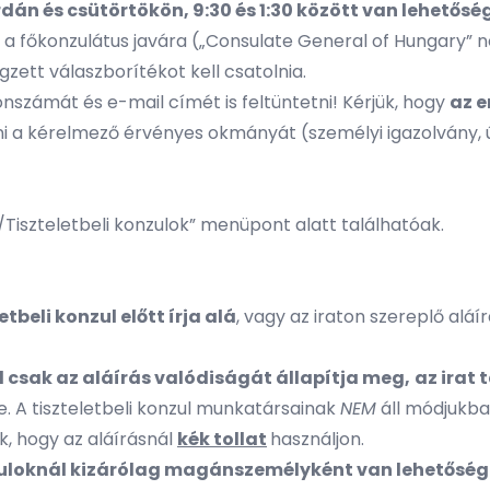
dán és csütörtökön, 9:30 és 1:30 között
van lehetőség
t a főkonzulátus javára („Consulate General of Hungary” né
gzett válaszborítékot kell csatolnia.
onszámát és e-mail címét is feltüntetni! Kérjük, hogy
az e
 a kérelmező érvényes okmányát (személyi igazolvány, út
t/Tiszteletbeli konzulok” menüpont alatt találhatóak.
etbeli konzul előtt írja alá
, vagy az iraton szereplő aláír
ul csak az aláírás valódiságát állapítja meg,
az irat 
e. A tiszteletbeli konzul munkatársainak
NEM
áll módjukba
k, hogy az aláírásnál
kék tollat
használjon.
onzuloknál kizárólag magánszemélyként van lehetőség