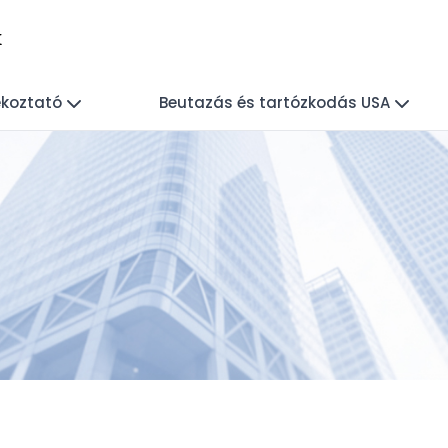
k
ékoztató
Beutazás és tartózkodás USA