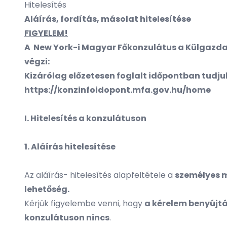
Hitelesítés
Aláírás, fordítás, másolat hitelesítése
FIGYELEM!
A New York-i Magyar Főkonzulátus a Külgazdas
végzi:
Kizárólag előzetesen foglalt időpontban tudjuk
https://konzinfoidopont.mfa.gov.hu/home
I. Hitelesítés a konzulátuson
1. Aláírás hitelesítése
Az aláírás- hitelesítés alapfeltétele a
személyes 
lehetőség.
Kérjük figyelembe venni, hogy
a kérelem benyújt
konzulátuson nincs
.