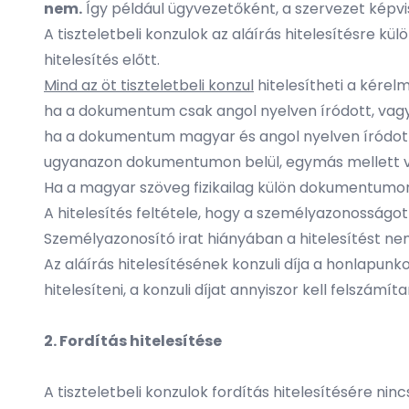
nem.
Így például ügyvezetőként, a szervezet képvis
A tiszteletbeli konzulok az aláírás hitelesítésre kü
hitelesítés előtt.
Mind az öt tiszteletbeli konzul
hitelesítheti a kére
ha a dokumentum csak angol nyelven íródott, vag
ha a dokumentum magyar és angol nyelven íródott,
ugyanazon dokumentumon belül, egymás mellett va
Ha a magyar szöveg fizikailag külön dokumentumon s
A hitelesítés feltétele, hogy a személyazonosságo
Személyazonosító irat hiányában a hitelesítést n
Az aláírás hitelesítésének konzuli díja a honlapun
hitelesíteni, a konzuli díjat annyiszor kell felszámít
2. Fordítás hitelesítése
A tiszteletbeli konzulok fordítás hitelesítésére ni