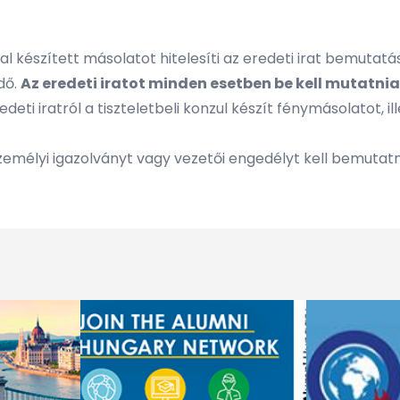
által készített másolatot hitelesíti az eredeti irat bemut
dő.
Az eredeti iratot minden esetben be kell mutatnia
deti iratról a tiszteletbeli konzul készít fénymásolatot, ill
zemélyi igazolványt vagy vezetői engedélyt kell bemutatn