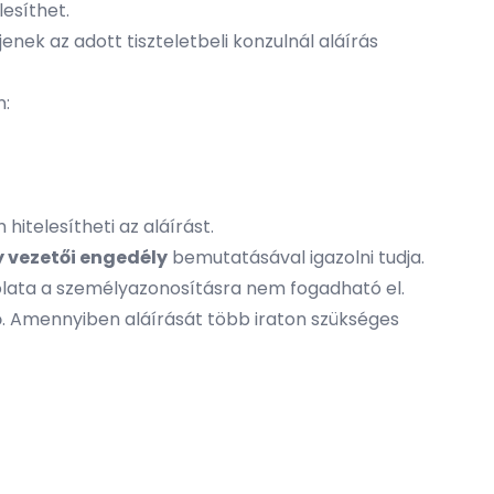
lesíthet.
enek az adott tiszteletbeli konzulnál aláírás
n:
itelesítheti az aláírást.
 vezetői engedély
bemutatásával igazolni tudja.
solata a személyazonosításra nem fogadható el.
dő. Amennyiben aláírását több iraton szükséges