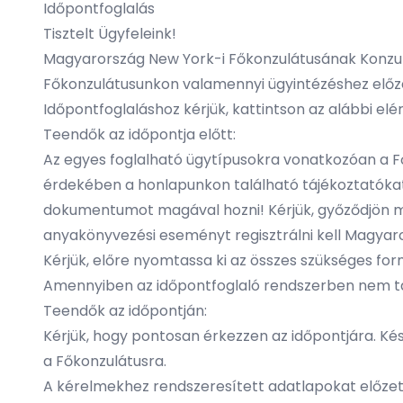
Időpontfoglalás
Tisztelt Ügyfeleink!
Magyarország New York-i Főkonzulátusának Konzuli
Főkonzulátusunkon valamennyi ügyintézéshez előze
Időpontfoglaláshoz kérjük, kattintson az alábbi el
Teendők az időpontja előtt:
Az egyes foglalható ügytípusokra vonatkozóan a Fő
érdekében a honlapunkon található tájékoztatókat
dokumentumot magával hozni! Kérjük, győződjön meg
anyakönyvezési eseményt regisztrálni kell Magya
Kérjük, előre nyomtassa ki az összes szükséges form
Amennyiben az időpontfoglaló rendszerben nem talá
Teendők az időpontján:
Kérjük, hogy pontosan érkezzen az időpontjára. Kés
a Főkonzulátusra.
A kérelmekhez rendszeresített adatlapokat előzet