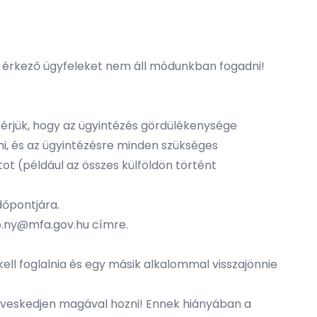
l érkező ügyfeleket nem áll módunkban fogadni!
Kérjük, hogy az ügyintézés gördülékenysége
i, és az ügyintézésre minden szükséges
t (például az összes külföldön történt
dőpontjára.
o.ny@mfa.gov.hu
címre.
ell foglalnia és egy másik alkalommal visszajönnie
íveskedjen magával hozni! Ennek hiányában a