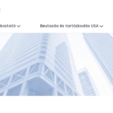
k
ékoztató
Beutazás és tartózkodás USA