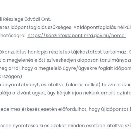
 Részlege üdvözli Önt.
tes időpontfoglalás szükséges. Az időpontfoglalás nélkü
érhetőségre:
https://konzinfoidopont.mfa.gov.hu/home
konzulátus honlapja részletes tájékoztatást tartalmaz. 
 a megjelenés előtt szíveskedjen alaposan tanulmányozn
 arról, hogy a megfelelő ügyre/ügyekre foglalt időponto
rországon)
anyomtatványt, és kitöltve (aláírás nélkül) hozza el az i
lja a kívánt ügyet, úgy kérjük írjon nekünk emailt az
inf
edelmes érkezés esetén előfordulhat, hogy új időpontot k
esen nyomtassa ki és azokat minden esetben kitöltve sz