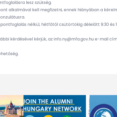
tfoglalásra lesz szükség.
ont alkalmával kell megfizetni, ennek hiányában a kérelm
konzulátusra.
pontfoglalás nélkül, hétfőtől csütörtökig délelőtt 9:30 és 
bbi kérdésével kérjük, az
info.ny@mfa.gov.hu
e-mail címe
lehetőség.