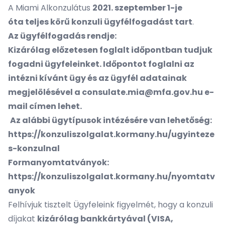
A Miami Alkonzulátus
2021. szeptember 1-je
óta teljes körű konzuli ügyfélfogadást tart
.
Az ügyfélfogadás rendje:
Kizárólag előzetesen foglalt időpontban tudjuk
fogadni ügyfeleinket. Időpontot foglalni az
intézni kívánt ügy és az ügyfél adatainak
megjelölésével a
consulate.mia@mfa.gov.hu
e-
mail címen lehet.
Az alábbi ügytípusok intézésére van lehetőség:
https://konzuliszolgalat.kormany.hu/ugyinteze
s-konzulnal
Formanyomtatványok:
https://konzuliszolgalat.kormany.hu/nyomtatv
anyok
Felhívjuk tisztelt Ügyfeleink figyelmét, hogy a konzuli
díjakat
kizárólag bankkártyával (VISA,