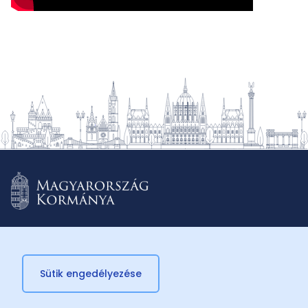
Sütik engedélyezése
© 2026 Külügyminisztérium