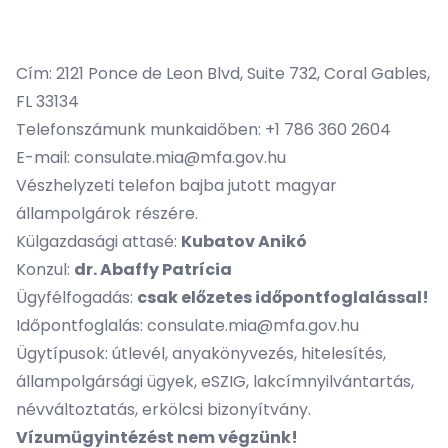
Cím: 2121 Ponce de Leon Blvd, Suite 732, Coral Gables,
FL 33134
Telefonszámunk munkaidőben: +1 786 360 2604
E-mail:
consulate.mia@mfa.gov.hu
Vészhelyzeti telefon
bajba jutott magyar
állampolgárok részére.
Külgazdasági attasé:
Kubatov Anikó
Konzul:
dr. Abaffy Patrícia
Ügyfélfogadás:
csak előzetes időpontfoglalással!
Időpontfoglalás:
consulate.mia@mfa.gov.hu
Ügytípusok: útlevél, anyakönyvezés, hitelesítés,
állampolgársági ügyek, eSZIG, lakcímnyilvántartás,
névváltoztatás, erkölcsi bizonyítvány.
Vízumügyintézést nem végzünk!