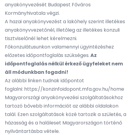
anyakönyvezését Budapest Főváros
Kormányhivatala végzi.
A hazai anyakönyvezést a lakóhely szerint illetékes
anyakönyvvezetőnél, illetőleg az
illetékes konzuli
tisztviselőnél
lehet kérelmezni.
Főkonzulátusunkon valamennyi ügyintézéshez
előzetes időpontfoglalás szükséges.
Az
időpontfoglalás nélkül érkező ügyfeleket nem
áll módunkban fogadni!
Az alábbi linken tudnak időpontot
foglalni:
https://konzinfoidopont.mfa.gov.hu/home
Magyarországi anyakönyvezési szolgáltatásokhoz
tartozó bővebb információt az alábbi oldalakon
talál. Ezen szolgáltatások közé tartozik a születés, a
házasság és a haláleset Magyarországon történő
nyilvántartásba vétele.