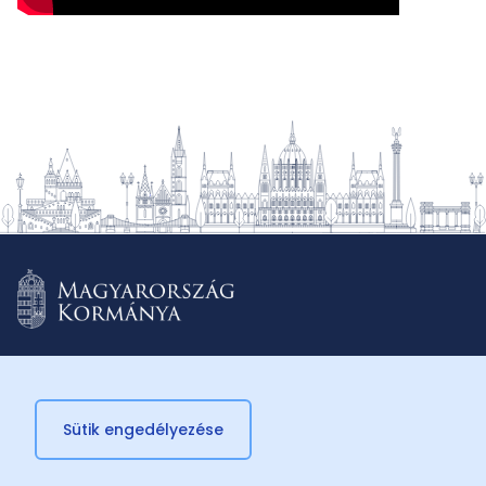
Sütik engedélyezése
© 2026 Külügyminisztérium