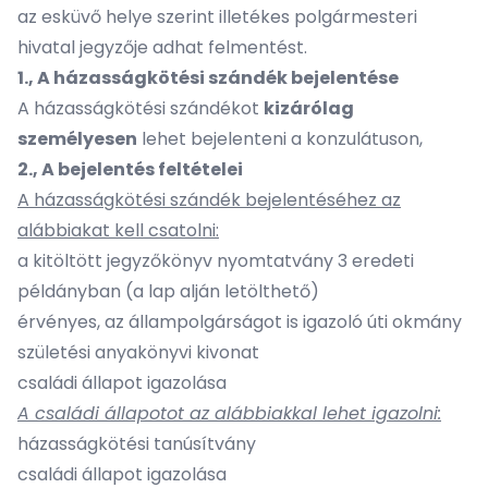
az esküvő helye szerint illetékes polgármesteri
hivatal jegyzője adhat felmentést.
1., A házasságkötési szándék bejelentése
A házasságkötési szándékot
kizárólag
személyesen
lehet bejelenteni a konzulátuson,
2., A bejelentés feltételei
A házasságkötési szándék bejelentéséhez az
alábbiakat kell csatolni:
a kitöltött jegyzőkönyv nyomtatvány 3 eredeti
példányban (a lap alján letölthető)
érvényes, az állampolgárságot is igazoló úti okmány
születési anyakönyvi kivonat
családi állapot igazolása
A családi állapotot az alábbiakkal lehet igazolni:
házasságkötési tanúsítvány
családi állapot igazolása