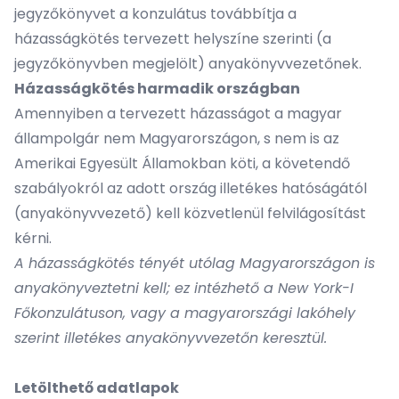
jegyzőkönyvet a konzulátus továbbítja a
házasságkötés tervezett helyszíne szerinti (a
jegyzőkönyvben megjelölt) anyakönyvvezetőnek.
Házasságkötés harmadik országban
Amennyiben a tervezett házasságot a magyar
állampolgár nem Magyarországon, s nem is az
Amerikai Egyesült Államokban köti, a követendő
szabályokról az adott ország illetékes hatóságától
(anyakönyvvezető) kell közvetlenül felvilágosítást
kérni.
A házasságkötés tényét utólag Magyarországon is
anyakönyveztetni kell; ez intézhető a New York-I
Főkonzulátuson, vagy a magyarországi lakóhely
szerint illetékes anyakönyvvezetőn keresztül.
Letölthető adatlapok