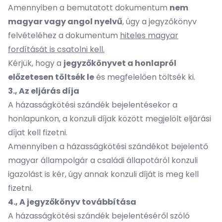
Amennyiben a bemutatott dokumentum
nem
magyar vagy angol nyelvű
, úgy a jegyzőkönyv
felvételéhez a dokumentum
hiteles magyar
fordítását is csatolni kell.
Kérjük, hogy a
jegyzőkönyvet a honlapról
előzetesen töltsék le
és megfelelően töltsék ki.
3., Az eljárás díja
A házasságkötési szándék bejelentésekor a
honlapunkon, a konzuli díjak között megjelölt eljárási
díjat kell fizetni.
Amennyiben a házasságkötési szándékot bejelentő
magyar állampolgár a családi állapotáról konzuli
igazolást is kér, úgy annak konzuli díját is meg kell
fizetni.
4., A jegyzőkönyv továbbítása
A házasságkötési szándék bejelentéséről szóló