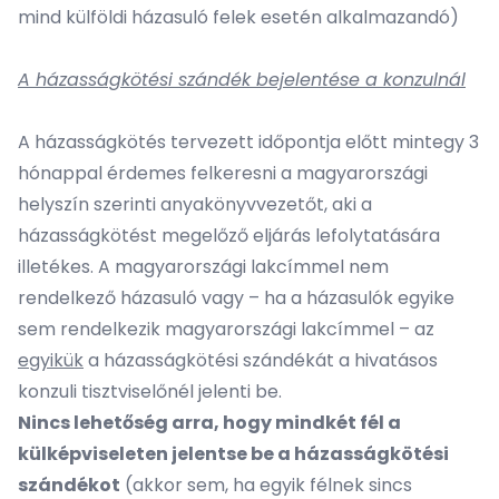
mind külföldi házasuló felek esetén alkalmazandó)
A házasságkötési szándék bejelentése a konzulnál
A házasságkötés tervezett időpontja előtt mintegy 3
hónappal érdemes felkeresni a magyarországi
helyszín szerinti anyakönyvvezetőt, aki a
házasságkötést megelőző eljárás lefolytatására
illetékes. A magyarországi lakcímmel nem
rendelkező házasuló vagy – ha a házasulók egyike
sem rendelkezik magyarországi lakcímmel – az
egyikük
a házasságkötési szándékát a hivatásos
konzuli tisztviselőnél jelenti be.
N
incs lehetőség arra, hogy mindkét fél a
külképviseleten jelentse be a házasságkötési
szándékot
(akkor sem, ha egyik félnek sincs