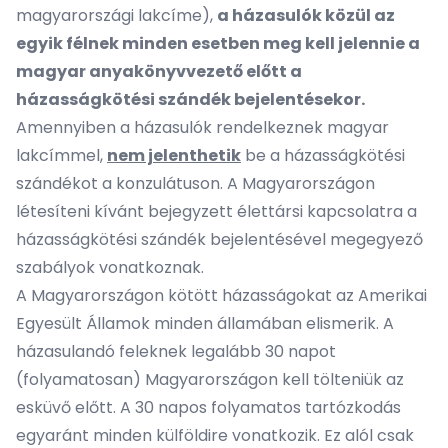
magyarországi lakcíme),
a házasulók közül az
egyik félnek minden esetben meg kell jelennie a
magyar anyakönyvvezető előtt a
házasságkötési szándék bejelentésekor.
Amennyiben a házasulók rendelkeznek magyar
lakcímmel,
nem jelenthetik
be a házasságkötési
szándékot a konzulátuson. A Magyarországon
létesíteni kívánt bejegyzett élettársi kapcsolatra a
házasságkötési szándék bejelentésével megegyező
szabályok vonatkoznak.
A Magyarországon kötött házasságokat az Amerikai
Egyesült Államok minden államában elismerik. A
házasulandó feleknek legalább 30 napot
(folyamatosan) Magyarországon kell tölteniük az
esküvő előtt. A 30 napos folyamatos tartózkodás
egyaránt minden külföldire vonatkozik. Ez alól csak