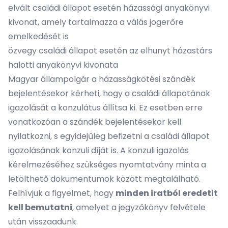
elvált családi állapot esetén házassági anyakönyvi
kivonat, amely tartalmazza a válás jogerőre
emelkedését is
özvegy családi állapot esetén az elhunyt házastárs
halotti anyakönyvi kivonata
Magyar állampolgár a házasságkötési szándék
bejelentésekor kérheti, hogy a családi állapotának
igazolását a konzulátus állítsa ki. Ez esetben erre
vonatkozóan a szándék bejelentésekor kell
nyilatkozni, s egyidejűleg befizetni a családi állapot
igazolásának konzuli díját is. A konzuli igazolás
kérelmezéséhez szükséges nyomtatvány minta a
letölthető dokumentumok között megtalálható.
Felhívjuk a figyelmet, hogy
minden iratból eredetit
kell bemutatni
, amelyet a jegyzőkönyv felvétele
után visszaadunk.