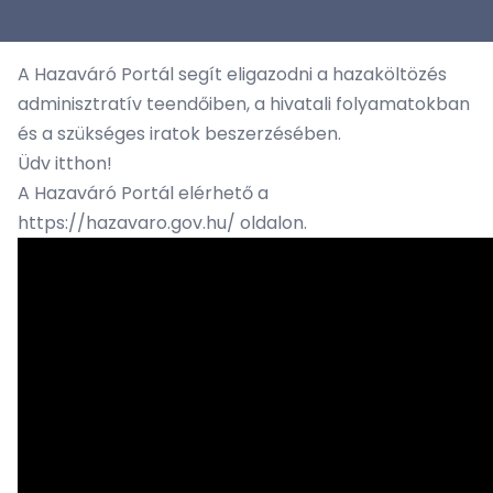
A Hazaváró Portál segít eligazodni a hazaköltözés
adminisztratív teendőiben, a hivatali folyamatokban
és a szükséges iratok beszerzésében.
Üdv itthon!
A Hazaváró Portál elérhető a
https://hazavaro.gov.hu/
oldalon.