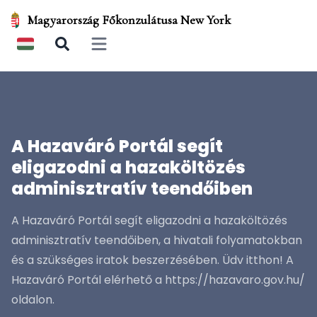
Magyarország Főkonzulátusa New York
Open main menu
A Hazaváró Portál segít
eligazodni a hazaköltözés
adminisztratív teendőiben
A Hazaváró Portál segít eligazodni a hazaköltözés
adminisztratív teendőiben, a hivatali folyamatokban
és a szükséges iratok beszerzésében. Üdv itthon! A
Hazaváró Portál elérhető a https://hazavaro.gov.hu/
oldalon.