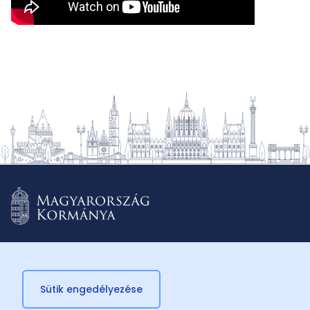
Sütik engedélyezése
© 2026 Külügyminisztérium