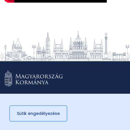
Sütik engedélyezése
© 2026 Külügyminisztérium