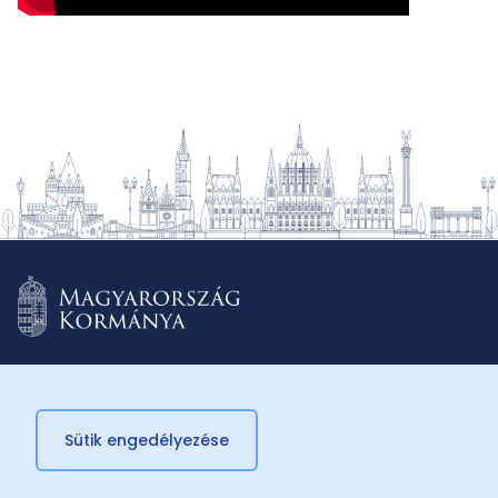
Sütik engedélyezése
© 2026 Külügyminisztérium