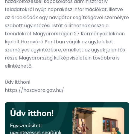
hazaköltözéssel kapcsolatos adminisztratív
feladatokról nyújt naprakész információkat, illetve
az érdeklődők egy navigátor segítségével személyre
szabott ügyintézési listát állíthatnak össze a
teendőkről. Magyarországon 27 Kormányablakban
kijelölt Hazaváró Pontban várják az ügyfeleket
személyes ügyintézésre, emellett az ügyek jelentős
része Magyarország külképviseletein továbbra is
elintézhető.
Ūdv itthon!
https://hazavaro.gov.hu/