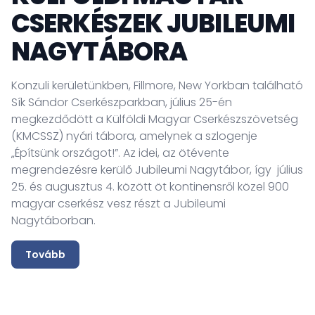
CSERKÉSZEK JUBILEUMI
NAGYTÁBORA
A
a
Konzuli kerületünkben, Fillmore, New Yorkban található
D
Sík Sándor Cserkészparkban, július 25-én
K
megkezdődött a Külföldi Magyar Cserkészszövetség
K
(KMCSSZ) nyári tábora, amelynek a szlogenje
k
„Építsünk országot!”. Az idei, az ötévente
fe
megrendezésre kerülő Jubileumi Nagytábor, így július
(s
25. és augusztus 4. között öt kontinensről közel 900
ku
magyar cserkész vesz részt a Jubileumi
fé
Nagytáborban.
Tovább