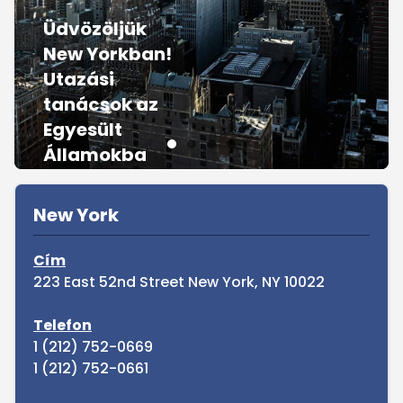
Üdvözöljük
New Yorkban!
Utazási
tanácsok az
Egyesült
Államokba
Sidebar
Tovább
New York
Cím
223 East 52nd Street New York, NY 10022
Telefon
1 (212) 752-0669
1 (212) 752-0661